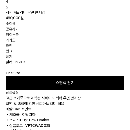
4
5
사피아노 레더 우먼 반지갑
480,000원
좋아요
공유하기
페이스북
카카오
라인
링크
닫기
컬러 :
BLACK
One Size
쇼핑백 담기
상품설명
고급 소가죽으로 제작된 사피아노 레더 우먼 반지갑
오염 및 흠집에 강한 사피아노 레더 적용
메탈 ORB 포인트
•
제조국 : 이탈리아
•
소재 : 100% Cow Leather
VPTCWA0025
•
상품코드 :