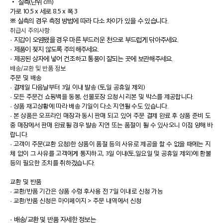
•
실측(단위 cm)
가로 10.5 x 세로 8.5 x 폭 3
※ 실측의 경우 측정 방법에 따라 다소 차이가 있을 수 있습니다.
취급시 주의사항
· 지갑이 오염됐을 경우 마른 부드러운 천으로 부드럽게 닦아주세요.
· 제품이 젖지 않도록 주의해주세요.
· 제공된 상자에 넣어 건조하고 통풍이 잘되는 곳에 보관해주세요.
배송/교환 및 반품 정보
주문 및 배송
·
결제일 다음날부터 3일 이내 발송 (토,일 공휴일 제외)
·
모든 주문건 쇼핑백을 동봉, 선물포장 요청시 리본 및 박스를 제공합니다.
·
상품 재고상황에 따라 배송 기일이 다소 지연될 수도 있습니다.
·
본 상품은 오프라인 매장과 동시 판매 되고 있어 주문 결제 완료 후 상품 준비 도
중 매장에서 판매 완료될 경우 발송 지연 또는 품절이 될 수 있사오니 이점 양해 바
랍니다.
·
고객이 주문(교환 요청)한 상품이 품절 등의 사유로 제공을 할 수 없을 때에는 지
체 없이 그 사유를 고객에게 통지하고, 3일 이내(토,일요일 및 공휴일 제외)에 환불
등의 필요한 조치를 취하겠습니다.
교환 및 반품
·
교환/반품 기간은 상품 수령 후사용 전 7일 이내로 신청 가능
·
교환/반품 신청은 마이페이지 > 주문 내역에서 신청
· 배송/교환 및 반품 자세한 정보는