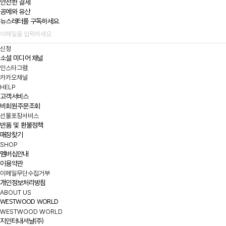
안전한 결제
공예와 유산
뉴스레터를 구독하세요.
신청
소셜 미디어 채널
인스타그램
카카오채널
HELP
고객서비스
비회원주문조회
선물포장서비스
반품 및 환불정책
매장찾기
SHOP
멤버십안내
이용약관
이메일무단수집거부
개인정보처리방침
ABOUT US
WESTWOOD WORLD
WESTWOOD WORLD
지인터내셔날(주)