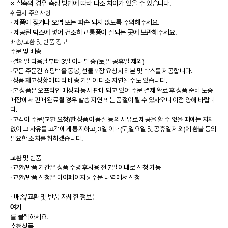
※ 실측의 경우 측정 방법에 따라 다소 차이가 있을 수 있습니다.
취급시 주의사항
· 제품이 젖거나 오염 또는 파손 되지 않도록 주의해주세요.
· 제공된 박스에 넣어 건조하고 통풍이 잘되는 곳에 보관해주세요.
배송/교환 및 반품 정보
주문 및 배송
·
결제일 다음날부터 3일 이내 발송 (토,일 공휴일 제외)
·
모든 주문건 쇼핑백을 동봉, 선물포장 요청시 리본 및 박스를 제공합니다.
·
상품 재고상황에 따라 배송 기일이 다소 지연될 수도 있습니다.
·
본 상품은 오프라인 매장과 동시 판매 되고 있어 주문 결제 완료 후 상품 준비 도중
매장에서 판매 완료될 경우 발송 지연 또는 품절이 될 수 있사오니 이점 양해 바랍니
다.
·
고객이 주문(교환 요청)한 상품이 품절 등의 사유로 제공을 할 수 없을 때에는 지체
없이 그 사유를 고객에게 통지하고, 3일 이내(토,일요일 및 공휴일 제외)에 환불 등의
필요한 조치를 취하겠습니다.
교환 및 반품
·
교환/반품 기간은 상품 수령 후사용 전 7일 이내로 신청 가능
·
교환/반품 신청은 마이페이지 > 주문 내역에서 신청
· 배송/교환 및 반품 자세한 정보는
여기
를 클릭하세요.
추천상품