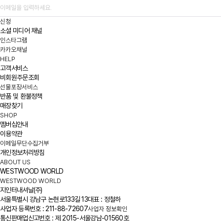
신청
소셜 미디어 채널
인스타그램
카카오채널
HELP
고객서비스
비회원주문조회
선물포장서비스
반품 및 환불정책
매장찾기
SHOP
멤버십안내
이용약관
이메일무단수집거부
개인정보처리방침
ABOUT US
WESTWOOD WORLD
WESTWOOD WORLD
지인터내셔날(주)
서울특별시 강남구 논현로133길 13
대표 : 정철하
사업자 등록번호 : 211-88-72607
사업자 정보확인
통신판매업신고번호 : 제 2015-서울강남-01560호