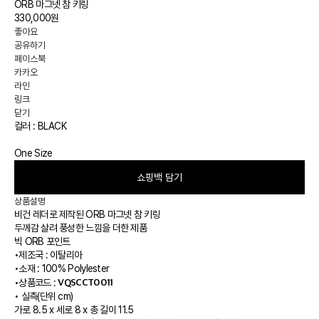
ORB 마그넷 참 키링
330,000원
좋아요
공유하기
페이스북
카카오
라인
링크
닫기
컬러 :
BLACK
One Size
쇼핑백 담기
상품설명
비건 레더로 제작된 ORB 마그넷 참 키링
두께감 살려 풍성한 느낌을 더한 제품
빅 ORB 포인트
•
제조국 : 이탈리아
•
소재 : 100% Polylester
VQSCCT0011
•
상품코드 :
•
실측(단위 cm)
가로 8.5 x 세로 8 x 총 길이 11.5