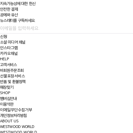
지속가능성에 대한
헌신
안전한 결제
공예와 유산
뉴스레터를 구독하세요.
신청
소셜 미디어 채널
인스타그램
카카오채널
HELP
고객서비스
비회원주문조회
선물포장서비스
반품 및 환불정책
매장찾기
SHOP
멤버십안내
이용약관
이메일무단수집거부
개인정보처리방침
ABOUT US
WESTWOOD WORLD
WESTWOOD WORLD