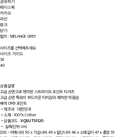
공유하기
페이스북
카카오
라인
링크
닫기
컬러 :
MELANGE GREY
사이즈를 선택해주세요.
사이즈 가이드
38
40
상품설명
고급 순면으로 제작된 스트라이프 포인트 티셔츠
고급 순면 특유의 부드러운 터치감과 쾌적한 착용감
배색 ORB 포인트
•
제조국 : 대한민국
•
소재 : 100% Cotton
VQSUTS1120
•
상품코드 :
•
실측(단위 cm)
(38) - 어깨너비 50 x 가슴너비 49 x 밑단너비 46 x 소매길이 47 x 총장 55