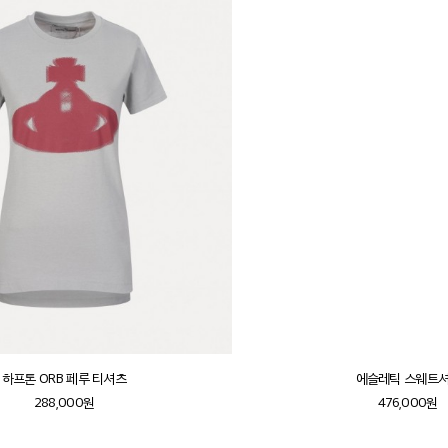
하프톤 ORB 페루 티셔츠
에슬레틱 스웨트
288,000원
476,000원