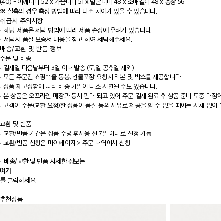
(40) - 어깨너비 52 x 가슴너비 51 x 밑단너비 48 x 소매길이 48 x 총장 56
※ 실측의 경우 측정 방법에 따라 다소 차이가 있을 수 있습니다.
취급시 주의사항
· 해당 제품은 세탁 방법에 따라 제품 손상에 우려가 있습니다.
· 세탁시 품질 보증서 내용을 참고 하여 세탁해주세요.
배송/교환 및 반품 정보
주문 및 배송
·
결제일 다음날부터 3일 이내 발송 (토,일 공휴일 제외)
·
모든 주문건 쇼핑백을 동봉, 선물포장 요청시 리본 및 박스를 제공합니다.
·
상품 재고상황에 따라 배송 기일이 다소 지연될 수도 있습니다.
·
본 상품은 오프라인 매장과 동시 판매 되고 있어 주문 결제 완료 후 상품 준비 도중 매장
·
고객이 주문(교환 요청)한 상품이 품절 등의 사유로 제공을 할 수 없을 때에는 지체 없이 
교환 및 반품
·
교환/반품 기간은 상품 수령 후사용 전 7일 이내로 신청 가능
·
교환/반품 신청은 마이페이지 > 주문 내역에서 신청
· 배송/교환 및 반품 자세한 정보는
여기
를 클릭하세요.
추천상품