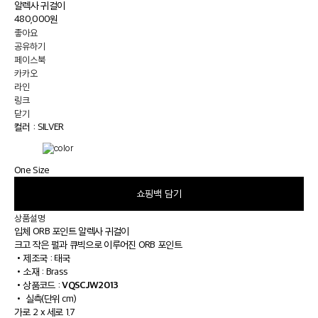
알렉사 귀걸이
480,000원
좋아요
공유하기
페이스북
카카오
라인
링크
닫기
컬러 :
SILVER
One Size
쇼핑백 담기
상품설명
입체 ORB 포인트 알렉사 귀걸이
크고 작은 펄과 큐빅으로 이루어진 ORB 포인트
•
제조국 : 태국
•
소재 : Brass
VQSCJW2013
•
상품코드 :
•
실측(단위 cm)
가로 2 x 세로 1.7