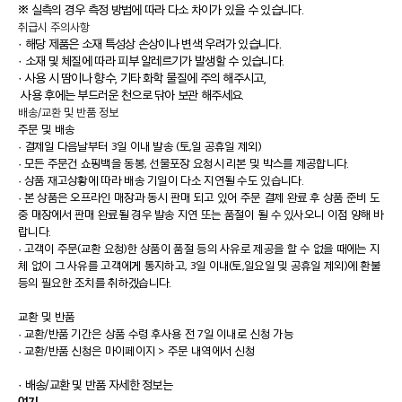
※ 실측의 경우 측정 방법에 따라 다소 차이가 있을 수 있습니다.
취급시 주의사항
· 해당 제품은 소재 특성상 손상이나 변색 우려가 있습니다.
· 소재 및 체질에 따라 피부 알레르기가 발생할 수 있습니다.
· 사용 시 땀이나 향수, 기타 화학 물질에 주의 해주시고,
사용 후에는 부드러운 천으로 닦아 보관 해주세요.
배송/교환 및 반품 정보
주문 및 배송
·
결제일 다음날부터 3일 이내 발송 (토,일 공휴일 제외)
·
모든 주문건 쇼핑백을 동봉, 선물포장 요청시 리본 및 박스를 제공합니다.
·
상품 재고상황에 따라 배송 기일이 다소 지연될 수도 있습니다.
·
본 상품은 오프라인 매장과 동시 판매 되고 있어 주문 결제 완료 후 상품 준비 도
중 매장에서 판매 완료될 경우 발송 지연 또는 품절이 될 수 있사오니 이점 양해 바
랍니다.
·
고객이 주문(교환 요청)한 상품이 품절 등의 사유로 제공을 할 수 없을 때에는 지
체 없이 그 사유를 고객에게 통지하고, 3일 이내(토,일요일 및 공휴일 제외)에 환불
등의 필요한 조치를 취하겠습니다.
교환 및 반품
·
교환/반품 기간은 상품 수령 후사용 전 7일 이내로 신청 가능
·
교환/반품 신청은 마이페이지 > 주문 내역에서 신청
· 배송/교환 및 반품 자세한 정보는
여기