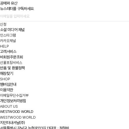
공예와 유산
뉴스레터를 구독하세요.
신청
소셜 미디어 채널
인스타그램
카카오채널
HELP
고객서비스
비회원주문조회
선물포장서비스
반품 및 환불정책
매장찾기
SHOP
멤버십안내
이용약관
이메일무단수집거부
개인정보처리방침
ABOUT US
WESTWOOD WORLD
WESTWOOD WORLD
지인터내셔날(주)
서울특별시 강남구 논현로133길 13
대표 : 정철하