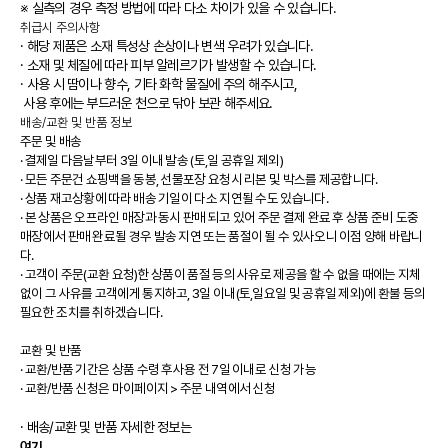
※ 실측의 경우 측정 방법에 따라 다소 차이가 있을 수 있습니다.
취급시 주의사항
· 해당 제품은 소재 특성상 손상이나 변색 우려가 있습니다.
· 소재 및 체질에 따라 피부 알레르기가 발생할 수 있습니다.
· 사용 시 땀이나 향수, 기타 화학 물질에 주의 해주시고,
사용 후에는 부드러운 천으로 닦아 보관 해주세요.
배송/교환 및 반품 정보
주문 및 배송
·
결제일 다음날부터 3일 이내 발송 (토,일 공휴일 제외)
·
모든 주문건 쇼핑백을 동봉, 선물포장 요청시 리본 및 박스를 제공합니다.
·
상품 재고상황에 따라 배송 기일이 다소 지연될 수도 있습니다.
·
본 상품은 오프라인 매장과 동시 판매 되고 있어 주문 결제 완료 후 상품 준비 도중
매장에서 판매 완료될 경우 발송 지연 또는 품절이 될 수 있사오니 이점 양해 바랍니
다.
·
고객이 주문(교환 요청)한 상품이 품절 등의 사유로 제공을 할 수 없을 때에는 지체
없이 그 사유를 고객에게 통지하고, 3일 이내(토,일요일 및 공휴일 제외)에 환불 등의
필요한 조치를 취하겠습니다.
교환 및 반품
·
교환/반품 기간은 상품 수령 후사용 전 7일 이내로 신청 가능
·
교환/반품 신청은 마이페이지 > 주문 내역에서 신청
· 배송/교환 및 반품 자세한 정보는
여기