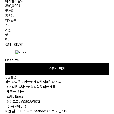
아리엘라 팔찌
380,000원
좋아요
공유하기
페이스북
카카오
라인
링크
닫기
컬러 :
SILVER
One Size
쇼핑백 담기
상품설명
하트 큐빅을 포인트로 제작된 아리엘라 팔찌
크고 작은 큐빅으로 화려함을 더한 제품
•
제조국 : 태국
•
소재 : Brass
VQSCJW1012
•
상품코드 :
•
실측(단위 cm)
체인 길이 : 15.5 + 2 Extender / 오브 지름 : 1.9