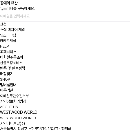
공예와 유산
뉴스레터를 구독하세요.
신청
소셜 미디어 채널
인스타그램
카카오채널
HELP
고객서비스
비회원주문조회
선물포장서비스
반품 및 환불정책
매장찾기
SHOP
멤버십안내
이용약관
이메일무단수집거부
개인정보처리방침
ABOUT US
WESTWOOD WORLD
WESTWOOD WORLD
지인터내셔날(주)
서울특별시 강남구 논현로133길 13
대표 : 정철하