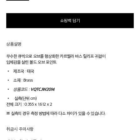
쇼핑백 담기
상품설명
무수한 큐빅으로 오브를 형상화한 카르멜라 바스 릴리프 귀걸이
입체감을 살린 볼드 오브 포인트
•
제조국 : 태국
•
소재 : Brass
VQTCJW2014
•
상품코드 :
•
실측(단위 cm)
전체 크기 : 0.355 x 1.612 x 2
※ 실측의 경우 측정 방법에 따라 다소 차이가 있을 수 있습니다.
취급시 주의사항