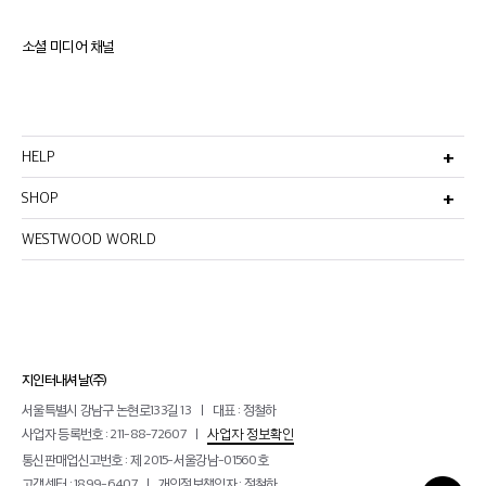
소셜 미디어 채널
HELP
고객서비스
비회원주문조회
SHOP
멤버십안내
선물포장서비스
반품 및 환불정책
이용약관
WESTWOOD WORLD
매장찾기
이메일무단수집거부
개인정보처리방침
지인터내셔날(주)
서울특별시 강남구 논현로133길 13
대표 : 정철하
사업자 등록번호 : 211-88-72607
사업자 정보확인
통신판매업신고번호 : 제 2015-서울강남-01560호
고객센터 : 1899-6407
개인정보책임자 : 정철하