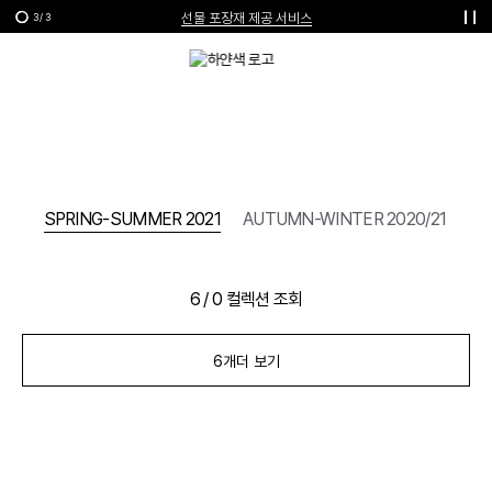
선물 포장재 제공 서비스
3
/
3
한여름의 특별한 선물, 10% 할인 쿠폰
/22
SPRING-SUMMER 2021
AUTUMN-WINTER 2020/21
SP
6
/
0
컬렉션 조회
6개
더 보기