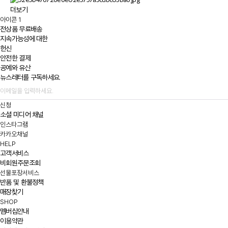
더보기
아이콘 1
전상품 무료배송
지속가능성에 대한
헌신
안전한 결제
공예와 유산
뉴스레터를 구독하세요.
신청
소셜 미디어 채널
인스타그램
카카오채널
HELP
고객서비스
비회원주문조회
선물포장서비스
반품 및 환불정책
매장찾기
SHOP
멤버십안내
이용약관