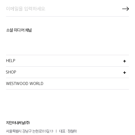
소셜 미디어 채널
HELP
고객서비스
비회원주문조회
SHOP
멤버십안내
선물포장서비스
반품 및 환불정책
이용약관
WESTWOOD WORLD
매장찾기
이메일무단수집거부
개인정보처리방침
지인터내셔날(주)
서울특별시 강남구 논현로133길 13
대표 : 정철하